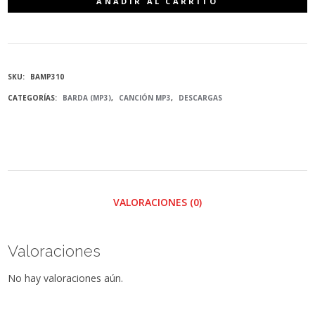
AÑADIR AL CARRITO
SAL
DE
SKU:
BAMP310
TI
CATEGORÍAS:
BARDA (MP3)
,
CANCIÓN MP3
,
DESCARGAS
(BARDA)
-
MP3
VALORACIONES (0)
CANTIDAD
Valoraciones
No hay valoraciones aún.