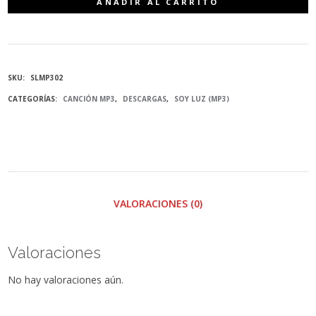
AÑADIR AL CARRITO
SOY
LUZ
SKU:
SLMP302
(SOY
CATEGORÍAS:
CANCIÓN MP3
,
DESCARGAS
,
SOY LUZ (MP3)
LUZ)
-
MP3
VALORACIONES (0)
CANTIDAD
Valoraciones
No hay valoraciones aún.