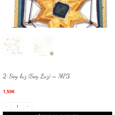
2-Soy luz (Soy Luz) – MP3
1,50
€
2-