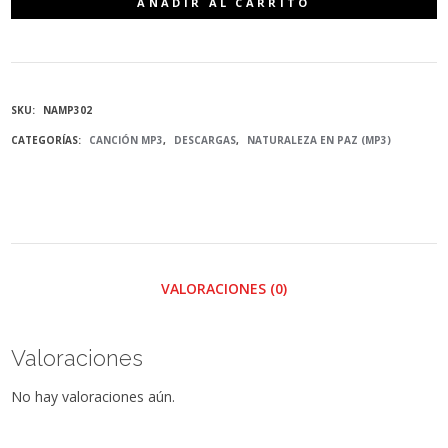
AÑADIR AL CARRITO
NATURA
NATURALEZA
SKU:
NAMP302
SI
CATEGORÍAS:
CANCIÓN MP3
,
DESCARGAS
,
NATURALEZA EN PAZ (MP3)
(NATURALEZA)
-
MP3
VALORACIONES (0)
CANTIDAD
Valoraciones
No hay valoraciones aún.